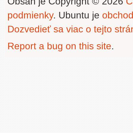
Obsah je Copyright © 2026
C
podmienky
. Ubuntu je
obchod
Dozvedieť sa viac o tejto str
Report a bug on this site
.