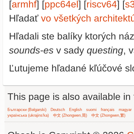
[
armhf
] [
ppc64el
] [
riscv64
] [
s
Hľadať
vo všetkých architekt
Hľadali ste balíky ktorých n
sounds-es
v sady
questing
, 
Ľutujeme hľadané kľúčové slo
This page is also available in
Български (Bəlgarski)
Deutsch
English
suomi
français
magyar
українська (ukrajins'ka)
中文 (Zhongwen,简)
中文 (Zhongwen,繁)