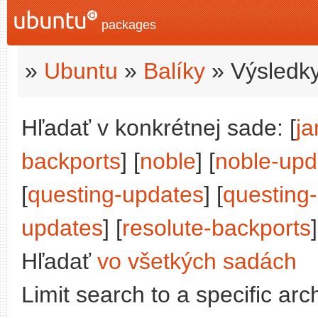
packages
»
Ubuntu
»
Balíky
» Výsledky
Hľadať v konkrétnej sade: [
j
backports
] [
noble
] [
noble-upd
[
questing-updates
] [
questing
updates
] [
resolute-backports
]
Hľadať
vo všetkých sadách
Limit search to a specific arch