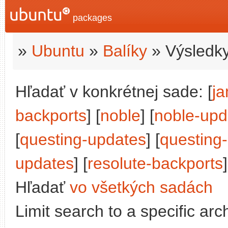
packages
»
Ubuntu
»
Balíky
» Výsledky
Hľadať v konkrétnej sade: [
j
backports
] [
noble
] [
noble-upd
[
questing-updates
] [
questing
updates
] [
resolute-backports
]
Hľadať
vo všetkých sadách
Limit search to a specific arch