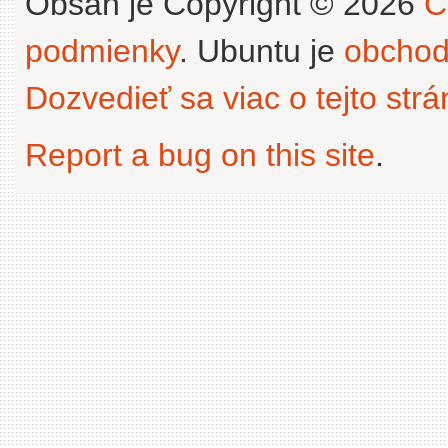
Obsah je Copyright © 2026
C
podmienky
. Ubuntu je
obchod
Dozvedieť sa viac o tejto str
Report a bug on this site
.