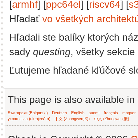
[
armhf
] [
ppc64el
] [
riscv64
] [
s
Hľadať
vo všetkých architekt
Hľadali ste balíky ktorých n
sady
questing
, všetky sekcie
Ľutujeme hľadané kľúčové slo
This page is also available in
Български (Bəlgarski)
Deutsch
English
suomi
français
magyar
українська (ukrajins'ka)
中文 (Zhongwen,简)
中文 (Zhongwen,繁)