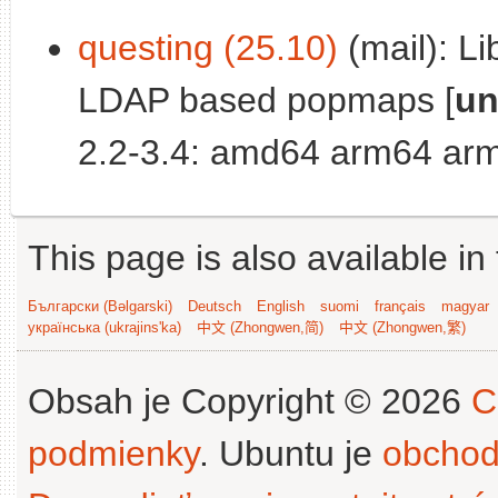
questing (25.10)
(mail): Li
LDAP based popmaps [
un
2.2-3.4: amd64 arm64 arm
This page is also available in
Български (Bəlgarski)
Deutsch
English
suomi
français
magyar
українська (ukrajins'ka)
中文 (Zhongwen,简)
中文 (Zhongwen,繁)
Obsah je Copyright © 2026
C
podmienky
. Ubuntu je
obchod