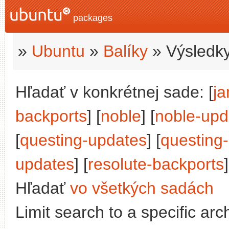
packages
»
Ubuntu
»
Balíky
» Výsledky
Hľadať v konkrétnej sade: [
j
backports
] [
noble
] [
noble-upd
[
questing-updates
] [
questing
updates
] [
resolute-backports
]
Hľadať
vo všetkých sadách
Limit search to a specific arch