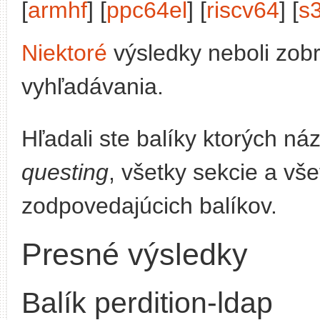
[
armhf
] [
ppc64el
] [
riscv64
] [
s
Niektoré
výsledky neboli zob
vyhľadávania.
Hľadali ste balíky ktorých n
questing
, všetky sekcie a vše
zodpovedajúcich balíkov.
Presné výsledky
Balík perdition-ldap