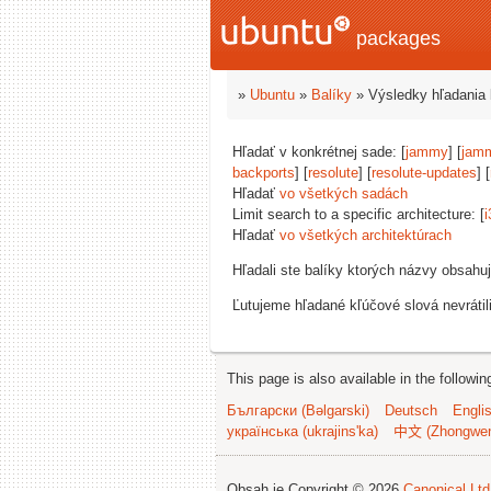
packages
»
Ubuntu
»
Balíky
» Výsledky hľadania 
Hľadať v konkrétnej sade: [
jammy
] [
jam
backports
] [
resolute
] [
resolute-updates
] [
Hľadať
vo všetkých sadách
Limit search to a specific architecture: [
i
Hľadať
vo všetkých architektúrach
Hľadali ste balíky ktorých názvy obsahu
Ľutujeme hľadané kľúčové slová nevrátil
This page is also available in the followi
Български (Bəlgarski)
Deutsch
Engli
українська (ukrajins'ka)
中文 (Zhongwe
Obsah je Copyright © 2026
Canonical Ltd