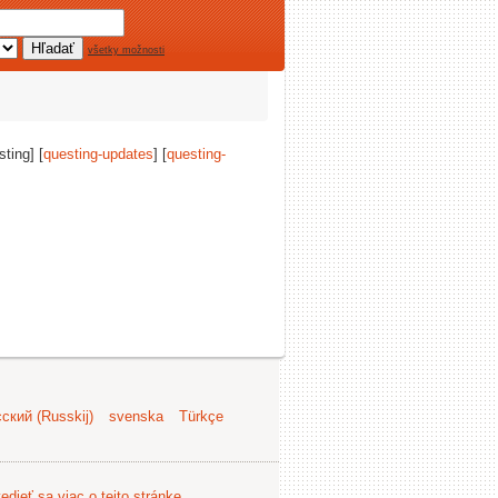
všetky možnosti
sting] [
questing-updates
] [
questing-
ский (Russkij)
svenska
Türkçe
edieť sa viac o tejto stránke
.