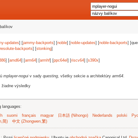
balíkov
my-updates
] [
jammy-backports
] [
noble
] [
noble-updates
] [
noble-backports
] [que
resolute-backports
] [
stonking
]
386
] [
amd64
] [
arm64
] [
armhf
] [
ppc64el
] [
riscv64
] [
s390x
]
jú
mplayer-nogui
v sady
questing
, všetky sekcie a architektúry
arm64
.
i žiadne výsledky
ng languages:
sh
suomi
français
magyar
日本語 (Nihongo)
Nederlands
polski
Рус
n,简)
中文 (Zhongwen,繁)
.
; Pozri
licenčné podmienky
. Ubuntu je
obchodná značka
Canonical Ltd.
Dozv