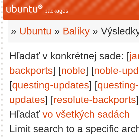
packages
»
Ubuntu
»
Balíky
» Výsledky
Hľadať v konkrétnej sade: [
j
backports
] [
noble
] [
noble-upd
[
questing-updates
] [
questing
updates
] [
resolute-backports
]
Hľadať
vo všetkých sadách
Limit search to a specific arch