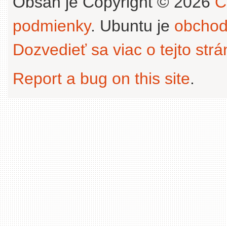
Obsah je Copyright © 2026
C
podmienky
. Ubuntu je
obchod
Dozvedieť sa viac o tejto str
Report a bug on this site
.