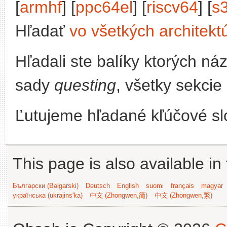
[
armhf
] [
ppc64el
] [
riscv64
] [
s
Hľadať
vo všetkých architekt
Hľadali ste balíky ktorých n
sady
questing
, všetky sekcie
Ľutujeme hľadané kľúčové slo
This page is also available in
Български (Bəlgarski)
Deutsch
English
suomi
français
magyar
українська (ukrajins'ka)
中文 (Zhongwen,简)
中文 (Zhongwen,繁)