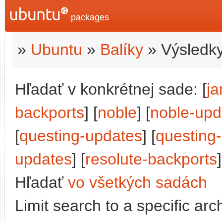
packages
»
Ubuntu
»
Balíky
» Výsledky
Hľadať v konkrétnej sade: [
j
backports
] [
noble
] [
noble-upd
[
questing-updates
] [
questing
updates
] [
resolute-backports
]
Hľadať
vo všetkých sadách
Limit search to a specific arch