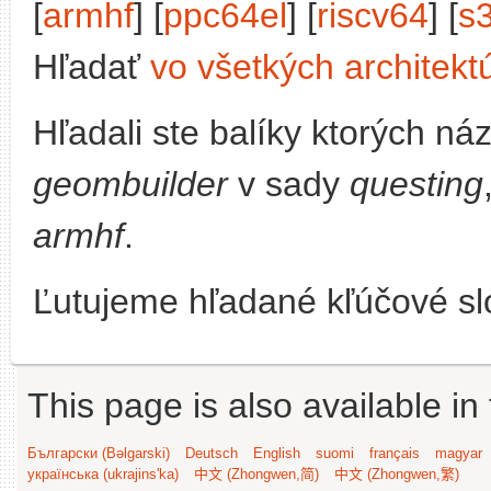
[
armhf
] [
ppc64el
] [
riscv64
] [
s
Hľadať
vo všetkých architekt
Hľadali ste balíky ktorých n
geombuilder
v sady
questing
armhf
.
Ľutujeme hľadané kľúčové slo
This page is also available in
Български (Bəlgarski)
Deutsch
English
suomi
français
magyar
українська (ukrajins'ka)
中文 (Zhongwen,简)
中文 (Zhongwen,繁)