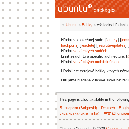
packages
»
Ubuntu
»
Balíky
» Výsledky hľadania 
Hľadať v konkrétnej sade: [
jammy
] [
jam
backports
] [
resolute
] [
resolute-updates
] [
Hľadať
vo všetkých sadách
Limit search to a specific architecture: [
i
Hľadať
vo všetkých architektúrach
Hľadali ste zdrojové balíky ktorých náz
Ľutujeme hľadané kľúčové slová nevrátil
This page is also available in the followi
Български (Bəlgarski)
Deutsch
Engli
українська (ukrajins'ka)
中文 (Zhongwe
Obsah je Copyright © 2026
Canonical Ltd