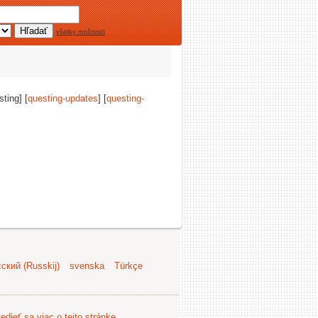
všetky možnosti
sting] [
questing-updates
] [
questing-
ский (Russkij)
svenska
Türkçe
edieť sa viac o tejto stránke
.