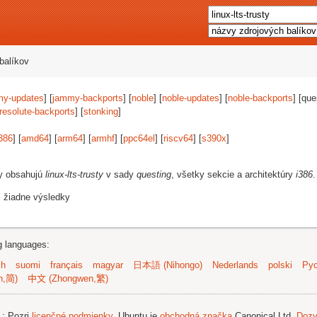
balíkov
my-updates
] [
jammy-backports
] [
noble
] [
noble-updates
] [
noble-backports
] [que
resolute-backports
] [
stonking
]
386
] [
amd64
] [
arm64
] [
armhf
] [
ppc64el
] [
riscv64
] [
s390x
]
vy obsahujú
linux-lts-trusty
v sady
questing
, všetky sekcie a architektúry
i386
.
i žiadne výsledky
ng languages:
sh
suomi
français
magyar
日本語 (Nihongo)
Nederlands
polski
Рус
n,简)
中文 (Zhongwen,繁)
.
; Pozri
licenčné podmienky
. Ubuntu je
obchodná značka
Canonical Ltd.
Dozv