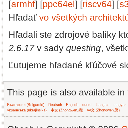
[
armhf
] [
ppc64el
] [
riscv64
] [
s
Hľadať
vo všetkých architekt
Hľadali ste zdrojové balíky 
2.6.17
v sady
questing
, všet
Ľutujeme hľadané kľúčové slo
This page is also available in
Български (Bəlgarski)
Deutsch
English
suomi
français
magyar
українська (ukrajins'ka)
中文 (Zhongwen,简)
中文 (Zhongwen,繁)