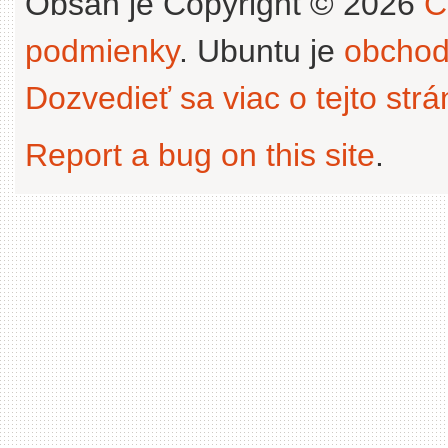
Obsah je Copyright © 2026
C
podmienky
. Ubuntu je
obchod
Dozvedieť sa viac o tejto str
Report a bug on this site
.