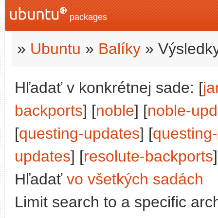
packages
»
Ubuntu
»
Balíky
» Výsledky
Hľadať v konkrétnej sade: [
j
backports
] [
noble
] [
noble-upd
[
questing-updates
] [
questing
updates
] [
resolute-backports
]
Hľadať
vo všetkých sadách
Limit search to a specific arch