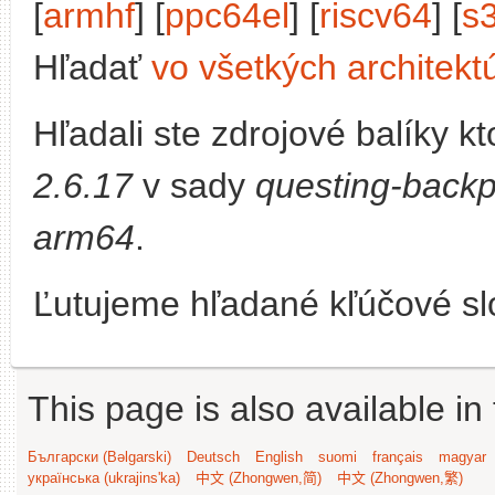
[
armhf
] [
ppc64el
] [
riscv64
] [
s
Hľadať
vo všetkých architekt
Hľadali ste zdrojové balíky 
2.6.17
v sady
questing-backp
arm64
.
Ľutujeme hľadané kľúčové slo
This page is also available in
Български (Bəlgarski)
Deutsch
English
suomi
français
magyar
українська (ukrajins'ka)
中文 (Zhongwen,简)
中文 (Zhongwen,繁)