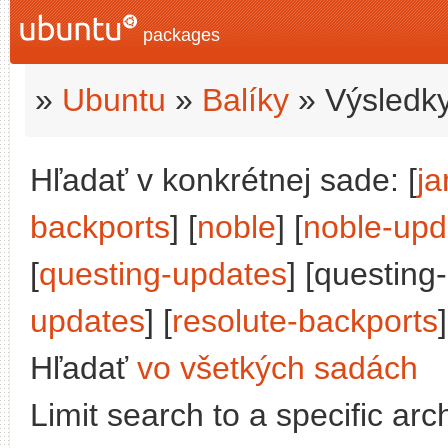
packages
»
Ubuntu
»
Balíky
» Výsledky
Hľadať v konkrétnej sade: [
j
backports
] [
noble
] [
noble-upd
[
questing-updates
] [questing
updates
] [
resolute-backports
]
Hľadať
vo všetkých sadách
Limit search to a specific arch