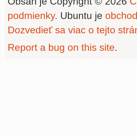
Obsah je Copyright © 2026
C
podmienky
. Ubuntu je
obchod
Dozvedieť sa viac o tejto str
Report a bug on this site
.