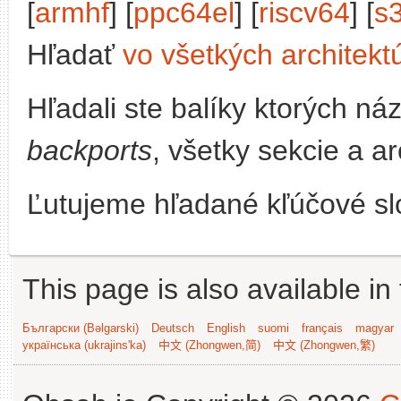
[
armhf
] [
ppc64el
] [
riscv64
] [
s
Hľadať
vo všetkých architekt
Hľadali ste balíky ktorých n
backports
, všetky sekcie a a
Ľutujeme hľadané kľúčové slo
This page is also available in
Български (Bəlgarski)
Deutsch
English
suomi
français
magyar
українська (ukrajins'ka)
中文 (Zhongwen,简)
中文 (Zhongwen,繁)