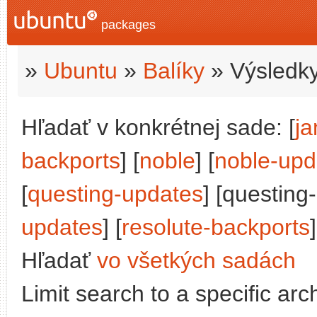
packages
»
Ubuntu
»
Balíky
» Výsledky
Hľadať v konkrétnej sade: [
j
backports
] [
noble
] [
noble-upd
[
questing-updates
] [questing
updates
] [
resolute-backports
]
Hľadať
vo všetkých sadách
Limit search to a specific arch