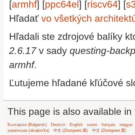
[
armhf
] [
ppc64el
] [
riscv64
] [
s
Hľadať
vo všetkých architekt
Hľadali ste zdrojové balíky 
2.6.17
v sady
questing-backp
armhf
.
Ľutujeme hľadané kľúčové slo
This page is also available in
Български (Bəlgarski)
Deutsch
English
suomi
français
magyar
українська (ukrajins'ka)
中文 (Zhongwen,简)
中文 (Zhongwen,繁)