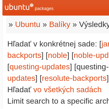
packages
»
Ubuntu
»
Balíky
» Výsledky
Hľadať v konkrétnej sade: [
j
backports
] [
noble
] [
noble-upd
[
questing-updates
] [questing
updates
] [
resolute-backports
]
Hľadať
vo všetkých sadách
Limit search to a specific arch