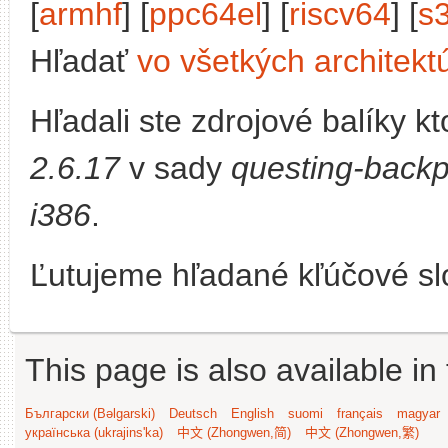
[
armhf
] [
ppc64el
] [
riscv64
] [
s
Hľadať
vo všetkých architekt
Hľadali ste zdrojové balíky 
2.6.17
v sady
questing-backp
i386
.
Ľutujeme hľadané kľúčové slo
This page is also available in
Български (Bəlgarski)
Deutsch
English
suomi
français
magyar
українська (ukrajins'ka)
中文 (Zhongwen,简)
中文 (Zhongwen,繁)