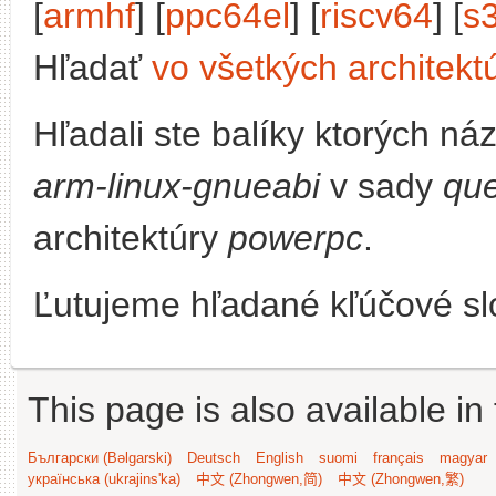
[
armhf
] [
ppc64el
] [
riscv64
] [
s
Hľadať
vo všetkých architekt
Hľadali ste balíky ktorých n
arm-linux-gnueabi
v sady
que
architektúry
powerpc
.
Ľutujeme hľadané kľúčové slo
This page is also available in
Български (Bəlgarski)
Deutsch
English
suomi
français
magyar
українська (ukrajins'ka)
中文 (Zhongwen,简)
中文 (Zhongwen,繁)