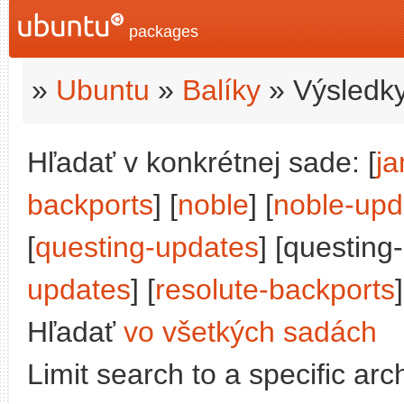
packages
»
Ubuntu
»
Balíky
» Výsledky
Hľadať v konkrétnej sade: [
j
backports
] [
noble
] [
noble-upd
[
questing-updates
] [questing
updates
] [
resolute-backports
]
Hľadať
vo všetkých sadách
Limit search to a specific arch