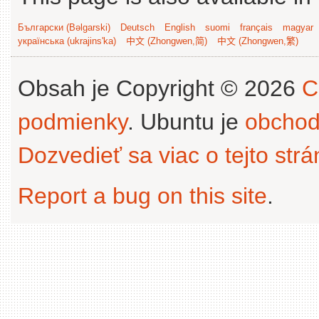
Български (Bəlgarski)
Deutsch
English
suomi
français
magyar
українська (ukrajins'ka)
中文 (Zhongwen,简)
中文 (Zhongwen,繁)
Obsah je Copyright © 2026
C
podmienky
. Ubuntu je
obchod
Dozvedieť sa viac o tejto str
Report a bug on this site
.