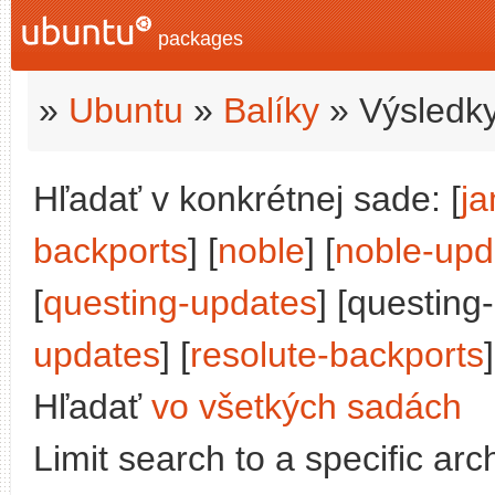
packages
»
Ubuntu
»
Balíky
» Výsledky
Hľadať v konkrétnej sade: [
j
backports
] [
noble
] [
noble-upd
[
questing-updates
] [questing
updates
] [
resolute-backports
]
Hľadať
vo všetkých sadách
Limit search to a specific arch