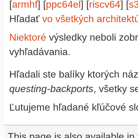
[
armhf
] [
ppc64el
] [
riscv64
] [
s
Hľadať
vo všetkých architekt
Niektoré
výsledky neboli zob
vyhľadávania.
Hľadali ste balíky ktorých n
questing-backports
, všetky s
Ľutujeme hľadané kľúčové slo
This page is also available in