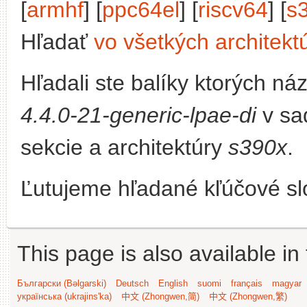
[
armhf
] [
ppc64el
] [
riscv64
] [
s
Hľadať
vo všetkých architekt
Hľadali ste balíky ktorých n
4.4.0-21-generic-lpae-di
v sa
sekcie a architektúry
s390x
.
Ľutujeme hľadané kľúčové slo
This page is also available in
Български (Bəlgarski)
Deutsch
English
suomi
français
magyar
українська (ukrajins'ka)
中文 (Zhongwen,简)
中文 (Zhongwen,繁)