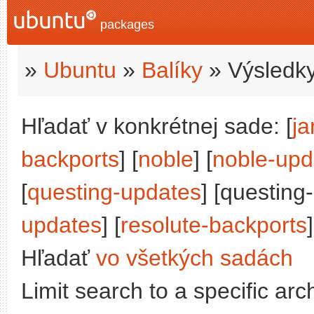
packages
»
Ubuntu
»
Balíky
» Výsledky
Hľadať v konkrétnej sade: [
j
backports
] [
noble
] [
noble-upd
[
questing-updates
] [questing
updates
] [
resolute-backports
]
Hľadať
vo všetkých sadách
Limit search to a specific arch