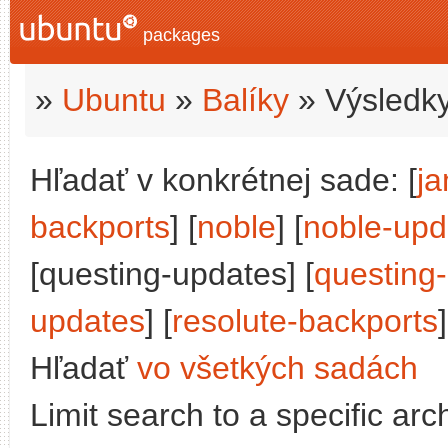
packages
»
Ubuntu
»
Balíky
» Výsledky
Hľadať v konkrétnej sade: [
j
backports
] [
noble
] [
noble-upd
[questing-updates] [
questing
updates
] [
resolute-backports
]
Hľadať
vo všetkých sadách
Limit search to a specific arch