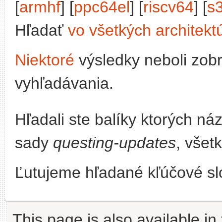
[
armhf
] [
ppc64el
] [
riscv64
] [
s
Hľadať
vo všetkých architekt
Niektoré
výsledky neboli zob
vyhľadávania.
Hľadali ste balíky ktorých n
sady
questing-updates
, všet
Ľutujeme hľadané kľúčové slo
This page is also available in