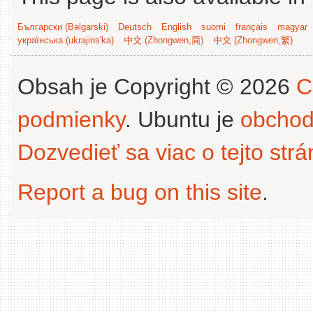
Български (Bəlgarski)
Deutsch
English
suomi
français
magyar
українська (ukrajins'ka)
中文 (Zhongwen,简)
中文 (Zhongwen,繁)
Obsah je Copyright © 2026
C
podmienky
. Ubuntu je
obchod
Dozvedieť sa viac o tejto str
Report a bug on this site
.