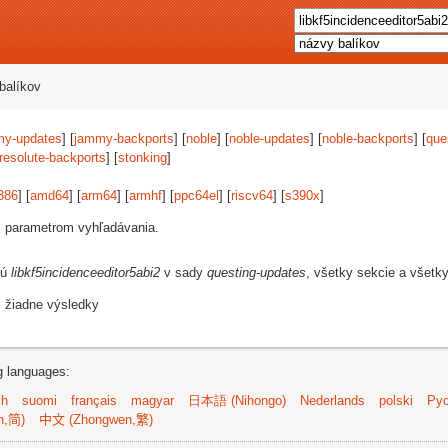
balíkov
my-updates
] [
jammy-backports
] [
noble
] [
noble-updates
] [
noble-backports
] [
que
resolute-backports
] [
stonking
]
386
] [
amd64
] [
arm64
] [
armhf
] [
ppc64el
] [
riscv64
] [
s390x
]
i parametrom vyhľadávania.
jú
libkf5incidenceeditor5abi2
v sady
questing-updates
, všetky sekcie a všetky
i žiadne výsledky
ng languages:
sh
suomi
français
magyar
日本語 (Nihongo)
Nederlands
polski
Рус
n,简)
中文 (Zhongwen,繁)