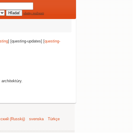
všetky možnosti
sting
] [questing-updates] [
questing-
 architektúry.
ский (Russkij)
svenska
Türkçe