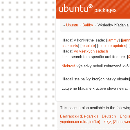
packages
»
Ubuntu
»
Balíky
» Výsledky hľadania 
Hľadať v konkrétnej sade: [
jammy
] [
jam
backports
] [
resolute
] [
resolute-updates
] [
Hľadať
vo všetkých sadách
Limit search to a specific architecture: [
i
Niektoré
výsledky neboli zobrazené kvôl
Hľadali ste balíky ktorých názvy obsahu
Ľutujeme hľadané kľúčové slová nevrátil
This page is also available in the followi
Български (Bəlgarski)
Deutsch
Engli
українська (ukrajins'ka)
中文 (Zhongwe