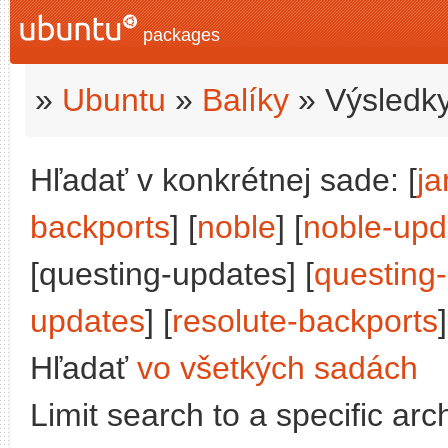
packages
»
Ubuntu
»
Balíky
» Výsledky
Hľadať v konkrétnej sade: [
j
backports
] [
noble
] [
noble-upd
[questing-updates] [
questing
updates
] [
resolute-backports
]
Hľadať
vo všetkých sadách
Limit search to a specific arch