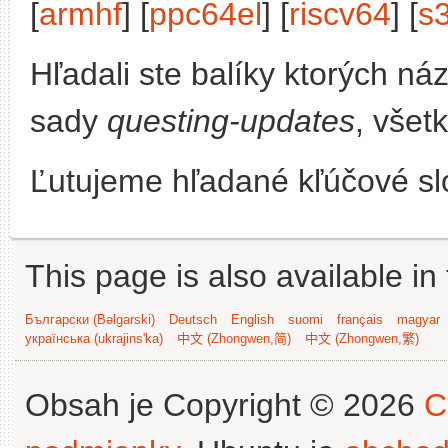
[
armhf
] [
ppc64el
] [
riscv64
] [
s
Hľadali ste balíky ktorých n
sady
questing-updates
, všet
Ľutujeme hľadané kľúčové slo
This page is also available in
Български (Bəlgarski)
Deutsch
English
suomi
français
magyar
українська (ukrajins'ka)
中文 (Zhongwen,简)
中文 (Zhongwen,繁)
Obsah je Copyright © 2026
C