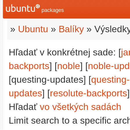
packages
»
Ubuntu
»
Balíky
» Výsledky
Hľadať v konkrétnej sade: [
j
backports
] [
noble
] [
noble-upd
[questing-updates] [
questing
updates
] [
resolute-backports
]
Hľadať
vo všetkých sadách
Limit search to a specific arch