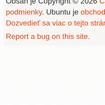
Obsah je Copyright © 2026
C
podmienky
. Ubuntu je
obchod
Dozvedieť sa viac o tejto str
Report a bug on this site
.