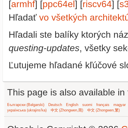
[
armhf
] [
ppc64el
] [
riscv64
] [
s
Hľadať
vo všetkých architekt
Hľadali ste balíky ktorých n
questing-updates
, všetky sek
Ľutujeme hľadané kľúčové slo
This page is also available in
Български (Bəlgarski)
Deutsch
English
suomi
français
magyar
українська (ukrajins'ka)
中文 (Zhongwen,简)
中文 (Zhongwen,繁)