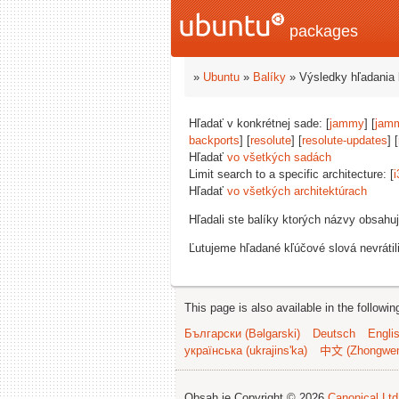
packages
»
Ubuntu
»
Balíky
» Výsledky hľadania 
Hľadať v konkrétnej sade: [
jammy
] [
jam
backports
] [
resolute
] [
resolute-updates
] [
Hľadať
vo všetkých sadách
Limit search to a specific architecture: [
i
Hľadať
vo všetkých architektúrach
Hľadali ste balíky ktorých názvy obsahu
Ľutujeme hľadané kľúčové slová nevrátil
This page is also available in the followi
Български (Bəlgarski)
Deutsch
Engli
українська (ukrajins'ka)
中文 (Zhongwe
Obsah je Copyright © 2026
Canonical Ltd