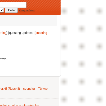
všetky možnosti
sting
] [questing-updates] [
questing-
werpc
.
ский (Russkij)
svenska
Türkçe
edieť sa viac o tejto stránke
.