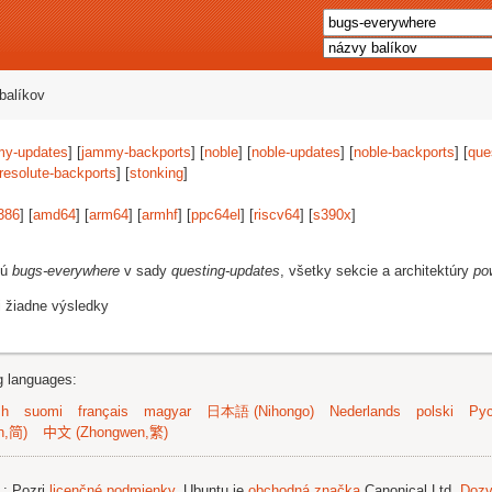
balíkov
my-updates
] [
jammy-backports
] [
noble
] [
noble-updates
] [
noble-backports
] [
que
resolute-backports
] [
stonking
]
386
] [
amd64
] [
arm64
] [
armhf
] [
ppc64el
] [
riscv64
] [
s390x
]
jú
bugs-everywhere
v sady
questing-updates
, všetky sekcie a architektúry
po
i žiadne výsledky
ng languages:
sh
suomi
français
magyar
日本語 (Nihongo)
Nederlands
polski
Рус
n,简)
中文 (Zhongwen,繁)
.
; Pozri
licenčné podmienky
. Ubuntu je
obchodná značka
Canonical Ltd.
Dozv