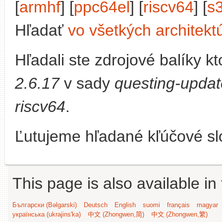
[
armhf
] [
ppc64el
] [
riscv64
] [
s
Hľadať
vo všetkých architekt
Hľadali ste zdrojové balíky 
2.6.17
v sady
questing-updat
riscv64
.
Ľutujeme hľadané kľúčové slo
This page is also available in
Български (Bəlgarski)
Deutsch
English
suomi
français
magyar
українська (ukrajins'ka)
中文 (Zhongwen,简)
中文 (Zhongwen,繁)