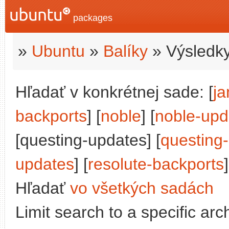
packages
»
Ubuntu
»
Balíky
» Výsledky
Hľadať v konkrétnej sade: [
j
backports
] [
noble
] [
noble-upd
[questing-updates] [
questing
updates
] [
resolute-backports
]
Hľadať
vo všetkých sadách
Limit search to a specific arch