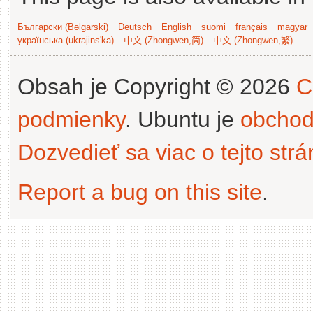
Български (Bəlgarski)
Deutsch
English
suomi
français
magyar
українська (ukrajins'ka)
中文 (Zhongwen,简)
中文 (Zhongwen,繁)
Obsah je Copyright © 2026
C
podmienky
. Ubuntu je
obchod
Dozvedieť sa viac o tejto str
Report a bug on this site
.