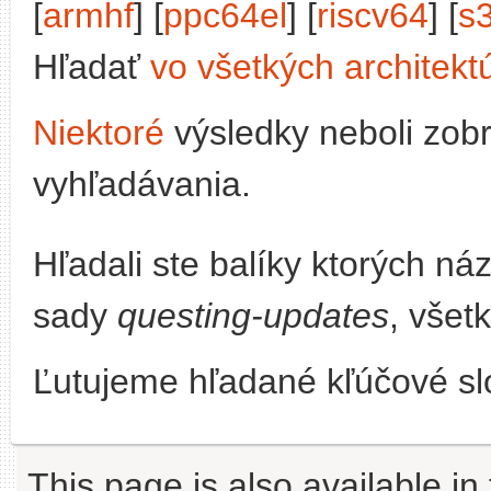
[
armhf
] [
ppc64el
] [
riscv64
] [
s
Hľadať
vo všetkých architekt
Niektoré
výsledky neboli zob
vyhľadávania.
Hľadali ste balíky ktorých n
sady
questing-updates
, všet
Ľutujeme hľadané kľúčové slo
This page is also available in