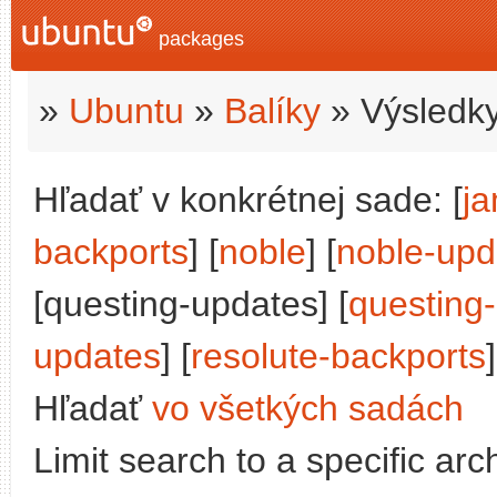
packages
»
Ubuntu
»
Balíky
» Výsledky
Hľadať v konkrétnej sade: [
j
backports
] [
noble
] [
noble-upd
[questing-updates] [
questing
updates
] [
resolute-backports
]
Hľadať
vo všetkých sadách
Limit search to a specific arch