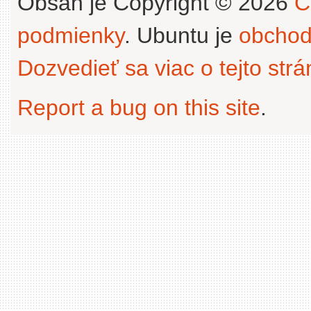
Obsah je Copyright © 2026
C
podmienky
. Ubuntu je
obchod
Dozvedieť sa viac o tejto str
Report a bug on this site
.