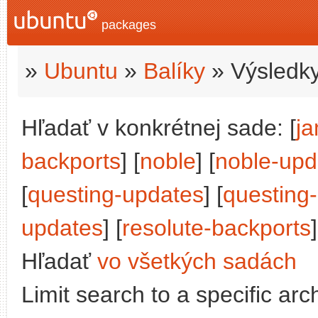
packages
»
Ubuntu
»
Balíky
» Výsledky
Hľadať v konkrétnej sade: [
j
backports
] [
noble
] [
noble-upd
[
questing-updates
] [
questing
updates
] [
resolute-backports
]
Hľadať
vo všetkých sadách
Limit search to a specific arch