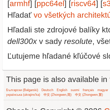
[
armhf
] [
ppc64el
] [
riscv64
] [
s
Hľadať
vo všetkých architekt
Hľadali ste zdrojové balíky 
dell300x
v sady
resolute
, vše
Ľutujeme hľadané kľúčové slo
This page is also available in
Български (Bəlgarski)
Deutsch
English
suomi
français
magyar
українська (ukrajins'ka)
中文 (Zhongwen,简)
中文 (Zhongwen,繁)