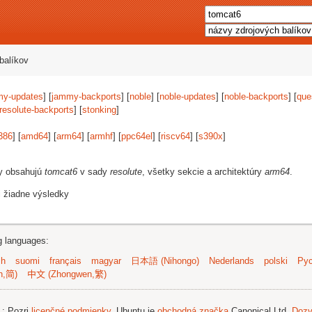
balíkov
my-updates
] [
jammy-backports
] [
noble
] [
noble-updates
] [
noble-backports
] [
que
resolute-backports
] [
stonking
]
386
] [
amd64
] [
arm64
] [
armhf
] [
ppc64el
] [
riscv64
] [
s390x
]
vy obsahujú
tomcat6
v sady
resolute
, všetky sekcie a architektúry
arm64
.
i žiadne výsledky
ng languages:
sh
suomi
français
magyar
日本語 (Nihongo)
Nederlands
polski
Рус
n,简)
中文 (Zhongwen,繁)
.
; Pozri
licenčné podmienky
. Ubuntu je
obchodná značka
Canonical Ltd.
Dozv