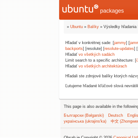
packages
»
Ubuntu
»
Balíky
» Výsledky hľadania 
Hľadať v konkrétnej sade: [
jammy
] [
jam
backports
] [resolute] [
resolute-updates
] [
Hľadať
vo všetkých sadách
Limit search to a specific architecture: [
i
Hľadať
vo všetkých architektúrach
Hľadali ste zdrojové balíky ktorých náz
Ľutujeme hľadané kľúčové slová nevrátil
This page is also available in the followi
Български (Bəlgarski)
Deutsch
Engli
українська (ukrajins'ka)
中文 (Zhongwe
Obsah je Copyright © 2026
Canonical Ltd