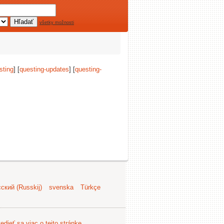
všetky možnosti
sting
] [
questing-updates
] [
questing-
ский (Russkij)
svenska
Türkçe
edieť sa viac o tejto stránke
.