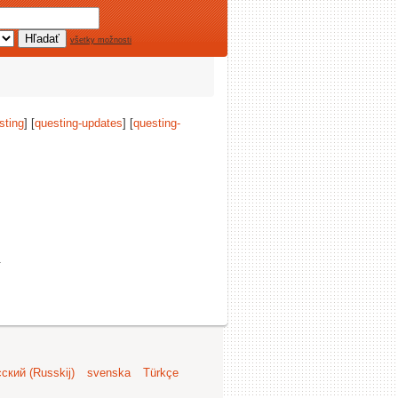
všetky možnosti
sting
] [
questing-updates
] [
questing-
.
ский (Russkij)
svenska
Türkçe