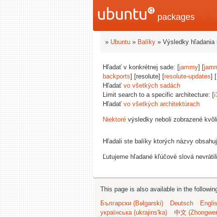
packages
»
Ubuntu
»
Balíky
» Výsledky hľadania 
Hľadať v konkrétnej sade: [
jammy
] [
jam
backports
] [resolute] [
resolute-updates
] [
Hľadať
vo všetkých sadách
Limit search to a specific architecture: [
i
Hľadať
vo všetkých architektúrach
Niektoré
výsledky neboli zobrazené kvôl
Hľadali ste balíky ktorých názvy obsahu
Ľutujeme hľadané kľúčové slová nevrátil
This page is also available in the followi
Български (Bəlgarski)
Deutsch
Engli
українська (ukrajins'ka)
中文 (Zhongwe