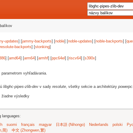
balíkov
my-updates
] [
jammy-backports
] [
noble
] [
noble-updates
] [
noble-backports
] [
que
resolute-backports
] [
stonking
]
386
] [
amd64
] [
arm64
] [
armhf
] [
ppc64el
] [
riscv64
] [
s390x
]
i parametrom vyhľadávania.
jú
libghc-pipes-zlib-dev
v sady
resolute
, všetky sekcie a architektúry
powerpc
i žiadne výsledky
ng languages:
sh
suomi
français
magyar
日本語 (Nihongo)
Nederlands
polski
Рус
n,简)
中文 (Zhongwen,繁)