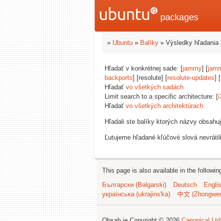
packages
»
Ubuntu
»
Balíky
» Výsledky hľadania 
Hľadať v konkrétnej sade: [
jammy
] [
jam
backports
] [resolute] [
resolute-updates
] [
Hľadať
vo všetkých sadách
Limit search to a specific architecture: [
i
Hľadať
vo všetkých architektúrach
Hľadali ste balíky ktorých názvy obsahu
Ľutujeme hľadané kľúčové slová nevrátil
This page is also available in the followi
Български (Bəlgarski)
Deutsch
Engli
українська (ukrajins'ka)
中文 (Zhongwe
Obsah je Copyright © 2026
Canonical Ltd