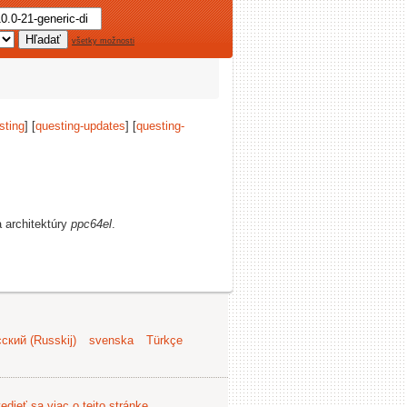
všetky možnosti
sting
] [
questing-updates
] [
questing-
a architektúry
ppc64el
.
ский (Russkij)
svenska
Türkçe
edieť sa viac o tejto stránke
.