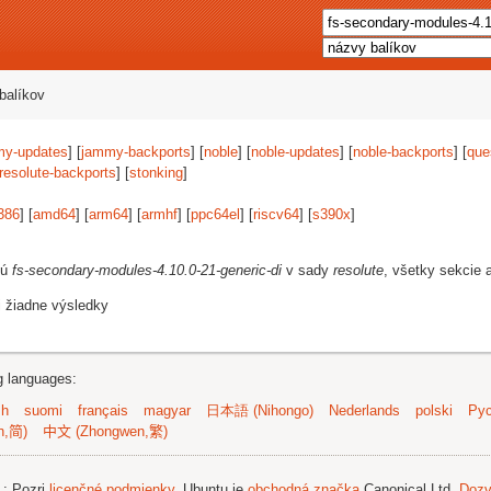
balíkov
my-updates
] [
jammy-backports
] [
noble
] [
noble-updates
] [
noble-backports
] [
que
resolute-backports
] [
stonking
]
386
] [
amd64
] [
arm64
] [
armhf
] [
ppc64el
] [
riscv64
] [
s390x
]
jú
fs-secondary-modules-4.10.0-21-generic-di
v sady
resolute
, všetky sekcie 
i žiadne výsledky
ng languages:
sh
suomi
français
magyar
日本語 (Nihongo)
Nederlands
polski
Рус
n,简)
中文 (Zhongwen,繁)
.
; Pozri
licenčné podmienky
. Ubuntu je
obchodná značka
Canonical Ltd.
Dozv