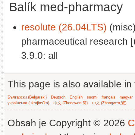
Balík med-pharmacy
resolute (26.04LTS)
(misc)
pharmaceutical research [
3.9.0: all
This page is also available in
Български (Bəlgarski)
Deutsch
English
suomi
français
magyar
українська (ukrajins'ka)
中文 (Zhongwen,简)
中文 (Zhongwen,繁)
Obsah je Copyright © 2026
C