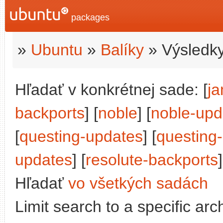
packages
»
Ubuntu
»
Balíky
» Výsledky
Hľadať v konkrétnej sade: [
j
backports
] [
noble
] [
noble-upd
[
questing-updates
] [
questing
updates
] [
resolute-backports
]
Hľadať
vo všetkých sadách
Limit search to a specific arch