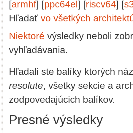
[
armhf
] [
ppc64el
] [
riscv64
] [
s
Hľadať
vo všetkých architekt
Niektoré
výsledky neboli zob
vyhľadávania.
Hľadali ste balíky ktorých n
resolute
, všetky sekcie a arc
zodpovedajúcich balíkov.
Presné výsledky