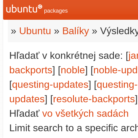
packages
»
Ubuntu
»
Balíky
» Výsledky
Hľadať v konkrétnej sade: [
j
backports
] [
noble
] [
noble-upd
[
questing-updates
] [
questing
updates
] [
resolute-backports
]
Hľadať
vo všetkých sadách
Limit search to a specific arch