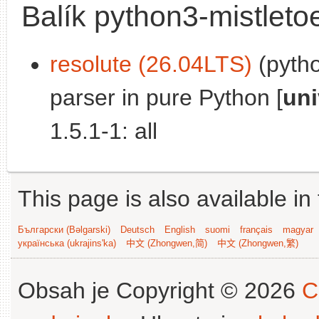
Balík python3-mistleto
resolute (26.04LTS)
(pytho
parser in pure Python [
uni
1.5.1-1: all
This page is also available in
Български (Bəlgarski)
Deutsch
English
suomi
français
magyar
українська (ukrajins'ka)
中文 (Zhongwen,简)
中文 (Zhongwen,繁)
Obsah je Copyright © 2026
C