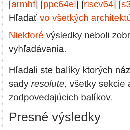
[
armhf
] [
ppc64el
] [
riscv64
] [
s
Hľadať
vo všetkých architekt
Niektoré
výsledky neboli zob
vyhľadávania.
Hľadali ste balíky ktorých n
sady
resolute
, všetky sekcie 
zodpovedajúcich balíkov.
Presné výsledky