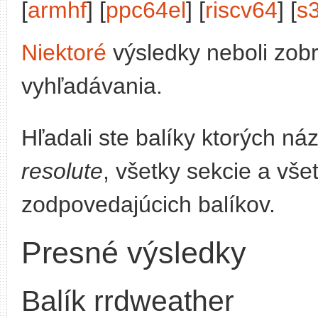
[
armhf
] [
ppc64el
] [
riscv64
] [
s
Niektoré
výsledky neboli zob
vyhľadávania.
Hľadali ste balíky ktorých n
resolute
, všetky sekcie a vše
zodpovedajúcich balíkov.
Presné výsledky
Balík rrdweather