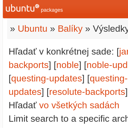
packages
»
Ubuntu
»
Balíky
» Výsledky
Hľadať v konkrétnej sade: [
j
backports
] [
noble
] [
noble-upd
[
questing-updates
] [
questing
updates
] [
resolute-backports
]
Hľadať
vo všetkých sadách
Limit search to a specific arch