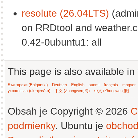
resolute (26.04LTS)
(admin
on RRDtool and weather.c
0.42-0ubuntu1: all
This page is also available in
Български (Bəlgarski)
Deutsch
English
suomi
français
magyar
українська (ukrajins'ka)
中文 (Zhongwen,简)
中文 (Zhongwen,繁)
Obsah je Copyright © 2026
C
podmienky
. Ubuntu je
obchod