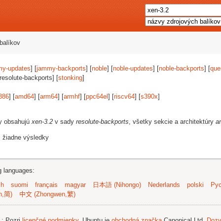
balíkov
my-updates
] [
jammy-backports
] [
noble
] [
noble-updates
] [
noble-backports
] [
que
[resolute-backports] [
stonking
]
386
] [
amd64
] [
arm64
] [
armhf
] [
ppc64el
] [
riscv64
] [
s390x
]
vy obsahujú
xen-3.2
v sady
resolute-backports
, všetky sekcie a architektúry
a
i žiadne výsledky
ng languages:
sh
suomi
français
magyar
日本語 (Nihongo)
Nederlands
polski
Рус
n,简)
中文 (Zhongwen,繁)
.
; Pozri
licenčné podmienky
. Ubuntu je
obchodná značka
Canonical Ltd.
Dozv