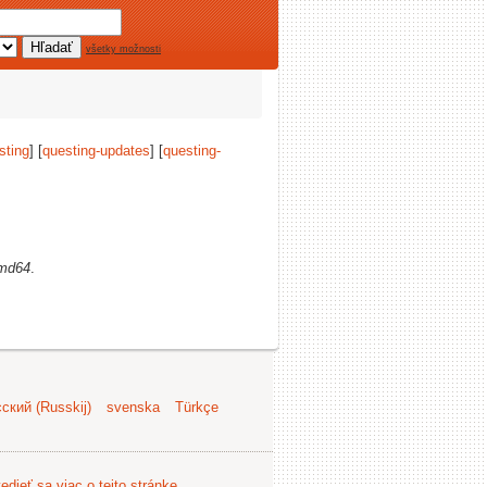
všetky možnosti
sting
] [
questing-updates
] [
questing-
md64
.
ский (Russkij)
svenska
Türkçe
edieť sa viac o tejto stránke
.