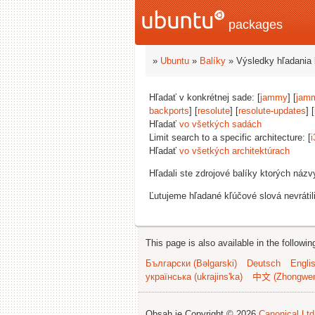
packages
»
Ubuntu
»
Balíky
» Výsledky hľadania 
Hľadať v konkrétnej sade: [
jammy
] [
jam
backports
] [
resolute
] [
resolute-updates
] 
Hľadať
vo všetkých sadách
Limit search to a specific architecture: [
i
Hľadať
vo všetkých architektúrach
Hľadali ste zdrojové balíky ktorých náz
Ľutujeme hľadané kľúčové slová nevrátil
This page is also available in the followi
Български (Bəlgarski)
Deutsch
Engli
українська (ukrajins'ka)
中文 (Zhongwe
Obsah je Copyright © 2026
Canonical Ltd