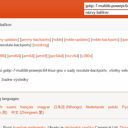
balíkov
my-updates
] [
jammy-backports
] [
noble
] [
noble-updates
] [
noble-backports
] [
que
[resolute-backports] [
stonking
]
386
] [
amd64
] [
arm64
] [
armhf
] [
ppc64el
] [
riscv64
] [
s390x
]
jú
gobjc-7-multilib-powerpc64-linux-gnu
v sady
resolute-backports
, všetky sek
i žiadne výsledky
ng languages:
sh
suomi
français
magyar
日本語 (Nihongo)
Nederlands
polski
Рус
n,简)
中文 (Zhongwen,繁)
.
; Pozri
licenčné podmienky
. Ubuntu je
obchodná značka
Canonical Ltd.
Dozv