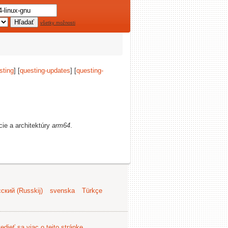
všetky možnosti
sting
] [
questing-updates
] [
questing-
cie a architektúry
arm64
.
ский (Russkij)
svenska
Türkçe
edieť sa viac o tejto stránke
.