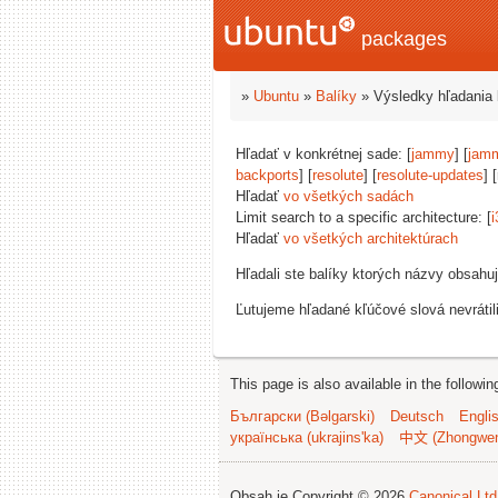
packages
»
Ubuntu
»
Balíky
» Výsledky hľadania 
Hľadať v konkrétnej sade: [
jammy
] [
jam
backports
] [
resolute
] [
resolute-updates
] 
Hľadať
vo všetkých sadách
Limit search to a specific architecture: [
i
Hľadať
vo všetkých architektúrach
Hľadali ste balíky ktorých názvy obsahu
Ľutujeme hľadané kľúčové slová nevrátil
This page is also available in the followi
Български (Bəlgarski)
Deutsch
Engli
українська (ukrajins'ka)
中文 (Zhongwe
Obsah je Copyright © 2026
Canonical Ltd