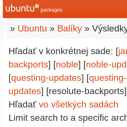
packages
»
Ubuntu
»
Balíky
» Výsledky
Hľadať v konkrétnej sade: [
j
backports
] [
noble
] [
noble-upd
[
questing-updates
] [
questing
updates
] [resolute-backports]
Hľadať
vo všetkých sadách
Limit search to a specific arch