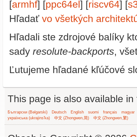
[
armhf
] [
ppc64el
] [
riscv64
] [
s
Hľadať
vo všetkých architekt
Hľadali ste zdrojové balíky 
sady
resolute-backports
, vše
Ľutujeme hľadané kľúčové slo
This page is also available in
Български (Bəlgarski)
Deutsch
English
suomi
français
magyar
українська (ukrajins'ka)
中文 (Zhongwen,简)
中文 (Zhongwen,繁)