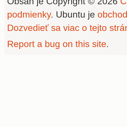
Obsah je Copyright © 2026
C
podmienky
. Ubuntu je
obchod
Dozvedieť sa viac o tejto str
Report a bug on this site
.