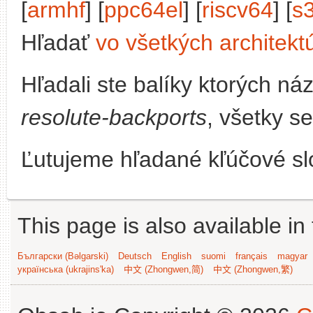
[
armhf
] [
ppc64el
] [
riscv64
] [
s
Hľadať
vo všetkých architekt
Hľadali ste balíky ktorých n
resolute-backports
, všetky s
Ľutujeme hľadané kľúčové slo
This page is also available in
Български (Bəlgarski)
Deutsch
English
suomi
français
magyar
українська (ukrajins'ka)
中文 (Zhongwen,简)
中文 (Zhongwen,繁)