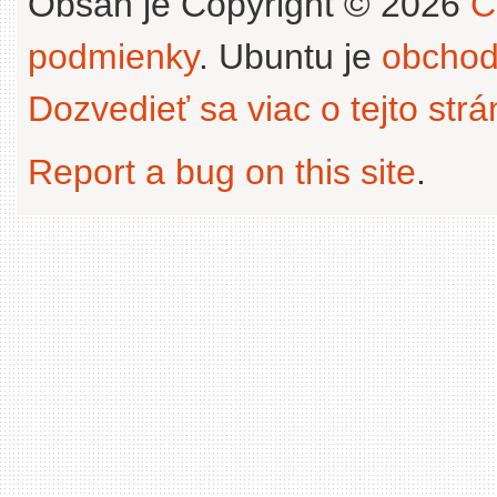
Obsah je Copyright © 2026
C
podmienky
. Ubuntu je
obchod
Dozvedieť sa viac o tejto str
Report a bug on this site
.