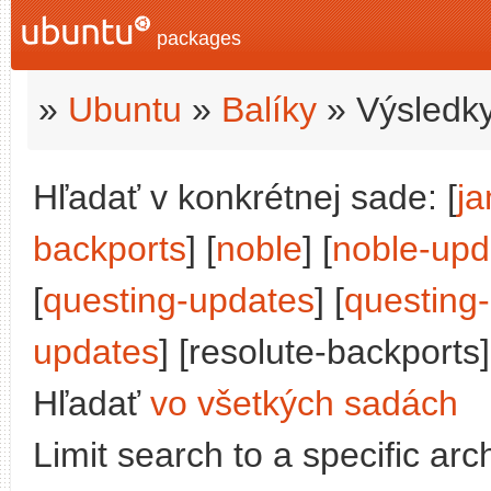
packages
»
Ubuntu
»
Balíky
» Výsledky
Hľadať v konkrétnej sade: [
j
backports
] [
noble
] [
noble-upd
[
questing-updates
] [
questing
updates
] [resolute-backports]
Hľadať
vo všetkých sadách
Limit search to a specific arch