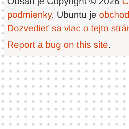
Obsah je Copyright © 2026
C
podmienky
. Ubuntu je
obchod
Dozvedieť sa viac o tejto str
Report a bug on this site
.