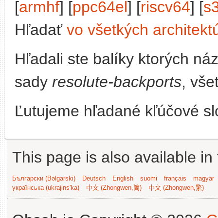
[
armhf
] [
ppc64el
] [
riscv64
] [
s
Hľadať
vo všetkých architekt
Hľadali ste balíky ktorých n
sady
resolute-backports
, vše
Ľutujeme hľadané kľúčové slo
This page is also available in
Български (Bəlgarski)
Deutsch
English
suomi
français
magyar
українська (ukrajins'ka)
中文 (Zhongwen,简)
中文 (Zhongwen,繁)