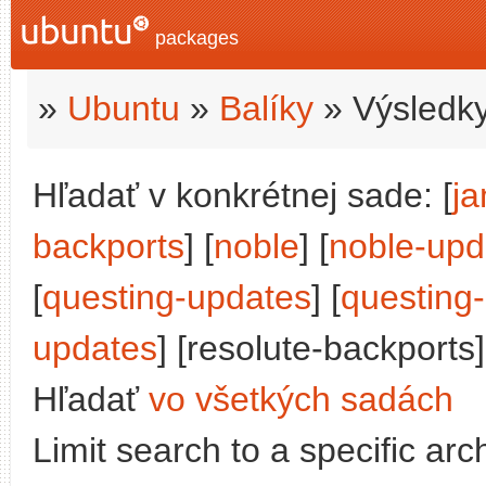
packages
»
Ubuntu
»
Balíky
» Výsledky
Hľadať v konkrétnej sade: [
j
backports
] [
noble
] [
noble-upd
[
questing-updates
] [
questing
updates
] [resolute-backports]
Hľadať
vo všetkých sadách
Limit search to a specific arch