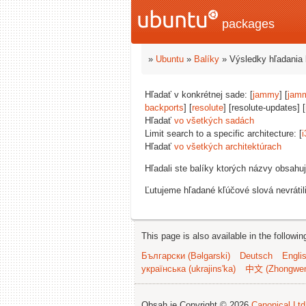
packages
»
Ubuntu
»
Balíky
» Výsledky hľadania 
Hľadať v konkrétnej sade: [
jammy
] [
jam
backports
] [
resolute
] [resolute-updates] [
Hľadať
vo všetkých sadách
Limit search to a specific architecture: [
i
Hľadať
vo všetkých architektúrach
Hľadali ste balíky ktorých názvy obsahu
Ľutujeme hľadané kľúčové slová nevrátil
This page is also available in the followi
Български (Bəlgarski)
Deutsch
Engli
українська (ukrajins'ka)
中文 (Zhongwe
Obsah je Copyright © 2026
Canonical Ltd