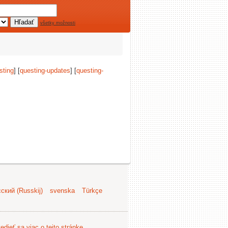
všetky možnosti
sting
] [
questing-updates
] [
questing-
ский (Russkij)
svenska
Türkçe
edieť sa viac o tejto stránke
.