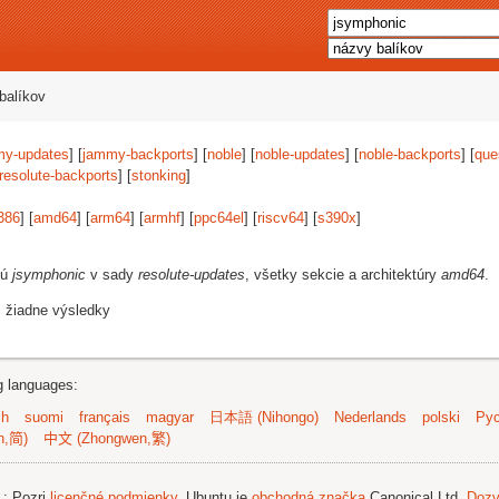
balíkov
my-updates
] [
jammy-backports
] [
noble
] [
noble-updates
] [
noble-backports
] [
que
resolute-backports
] [
stonking
]
386
] [
amd64
] [
arm64
] [
armhf
] [
ppc64el
] [
riscv64
] [
s390x
]
jú
jsymphonic
v sady
resolute-updates
, všetky sekcie a architektúry
amd64
.
i žiadne výsledky
ng languages:
sh
suomi
français
magyar
日本語 (Nihongo)
Nederlands
polski
Рус
n,简)
中文 (Zhongwen,繁)
.
; Pozri
licenčné podmienky
. Ubuntu je
obchodná značka
Canonical Ltd.
Dozv