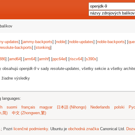
balíkov
my-updates
] [
jammy-backports
] [
noble
] [
noble-updates
] [
noble-backports
] [
que
resolute-backports
] [
stonking
]
386
] [
amd64
] [
arm64
] [
armhf
] [
ppc64el
] [
riscv64
] [
s390x
]
vy obsahujú
openjdk-9
v sady
resolute-updates
, všetky sekcie a všetky archite
i žiadne výsledky
ng languages:
sh
suomi
français
magyar
日本語 (Nihongo)
Nederlands
polski
Рус
n,简)
中文 (Zhongwen,繁)
.
; Pozri
licenčné podmienky
. Ubuntu je
obchodná značka
Canonical Ltd.
Dozv