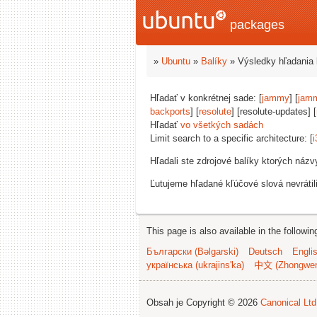
packages
»
Ubuntu
»
Balíky
» Výsledky hľadania 
Hľadať v konkrétnej sade: [
jammy
] [
jam
backports
] [
resolute
] [resolute-updates] [
Hľadať
vo všetkých sadách
Limit search to a specific architecture: [
i
Hľadali ste zdrojové balíky ktorých náz
Ľutujeme hľadané kľúčové slová nevrátil
This page is also available in the followi
Български (Bəlgarski)
Deutsch
Engli
українська (ukrajins'ka)
中文 (Zhongwe
Obsah je Copyright © 2026
Canonical Ltd