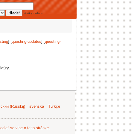
všetky možnosti
sting
] [
questing-updates
] [
questing-
ktúry.
ский (Russkij)
svenska
Türkçe
edieť sa viac o tejto stránke
.