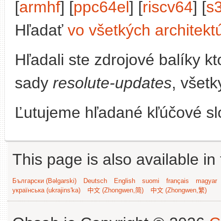
[
armhf
] [
ppc64el
] [
riscv64
] [
s
Hľadať
vo všetkých architekt
Hľadali ste zdrojové balíky 
sady
resolute-updates
, všetk
Ľutujeme hľadané kľúčové slo
This page is also available in
Български (Bəlgarski)
Deutsch
English
suomi
français
magyar
українська (ukrajins'ka)
中文 (Zhongwen,简)
中文 (Zhongwen,繁)