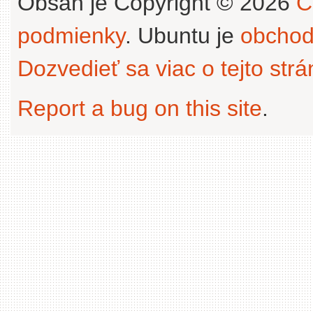
Obsah je Copyright © 2026
C
podmienky
. Ubuntu je
obchod
Dozvedieť sa viac o tejto str
Report a bug on this site
.