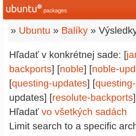
packages
»
Ubuntu
»
Balíky
» Výsledky
Hľadať v konkrétnej sade: [
j
backports
] [
noble
] [
noble-upd
[
questing-updates
] [
questing
updates] [
resolute-backports
]
Hľadať
vo všetkých sadách
Limit search to a specific arch