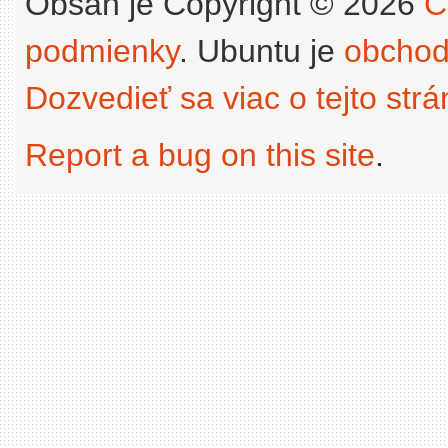
Obsah je Copyright © 2026
C
podmienky
. Ubuntu je
obchod
Dozvedieť sa viac o tejto str
Report a bug on this site
.