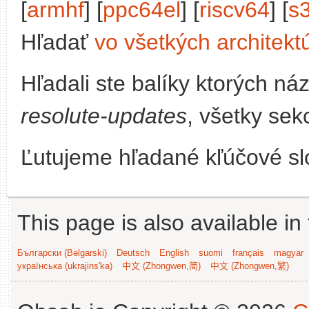
[
armhf
] [
ppc64el
] [
riscv64
] [
s
Hľadať
vo všetkých architekt
Hľadali ste balíky ktorých n
resolute-updates
, všetky sek
Ľutujeme hľadané kľúčové slo
This page is also available in
Български (Bəlgarski)
Deutsch
English
suomi
français
magyar
українська (ukrajins'ka)
中文 (Zhongwen,简)
中文 (Zhongwen,繁)