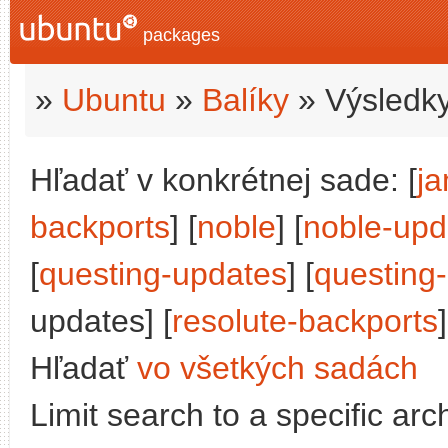
packages
»
Ubuntu
»
Balíky
» Výsledky
Hľadať v konkrétnej sade: [
j
backports
] [
noble
] [
noble-upd
[
questing-updates
] [
questing
updates] [
resolute-backports
]
Hľadať
vo všetkých sadách
Limit search to a specific arch