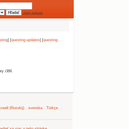
všetky možnosti
sting
] [
questing-updates
] [
questing-
úry
i386
.
ский (Russkij)
svenska
Türkçe
edieť sa viac o tejto stránke
.