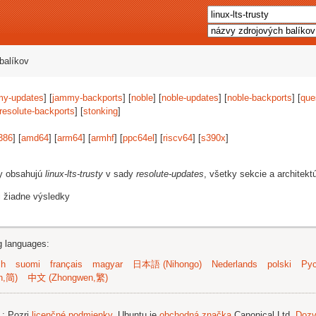
balíkov
my-updates
] [
jammy-backports
] [
noble
] [
noble-updates
] [
noble-backports
] [
que
resolute-backports
] [
stonking
]
386
] [
amd64
] [
arm64
] [
armhf
] [
ppc64el
] [
riscv64
] [
s390x
]
vy obsahujú
linux-lts-trusty
v sady
resolute-updates
, všetky sekcie a architekt
i žiadne výsledky
ng languages:
sh
suomi
français
magyar
日本語 (Nihongo)
Nederlands
polski
Рус
n,简)
中文 (Zhongwen,繁)
.
; Pozri
licenčné podmienky
. Ubuntu je
obchodná značka
Canonical Ltd.
Dozv