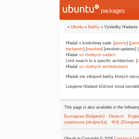
packages
»
Ubuntu
»
Balíky
» Výsledky hľadania 
Hľadať v konkrétnej sade: [
jammy
] [
jam
backports
] [
resolute
] [resolute-updates] [
Hľadať
vo všetkých sadách
Limit search to a specific architecture: [
i
Hľadať
vo všetkých architektúrach
Hľadali ste zdrojové balíky ktorých náz
Ľutujeme hľadané kľúčové slová nevrátil
This page is also available in the followi
Български (Bəlgarski)
Deutsch
Engli
українська (ukrajins'ka)
中文 (Zhongwe
Obsah je Copyright © 2026
Canonical Ltd