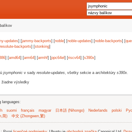
balíkov
my-updates
] [
jammy-backports
] [
noble
] [
noble-updates
] [
noble-backports
] [
que
resolute-backports
] [
stonking
]
386
] [
amd64
] [
arm64
] [
armhf
] [
ppc64el
] [
riscv64
] [
s390x
]
jú
jsymphonic
v sady
resolute-updates
, všetky sekcie a architektúry
s390x
.
i žiadne výsledky
ng languages:
sh
suomi
français
magyar
日本語 (Nihongo)
Nederlands
polski
Рус
n,简)
中文 (Zhongwen,繁)
.
; Pozri
licenčné podmienky
. Ubuntu je
obchodná značka
Canonical Ltd.
Dozv