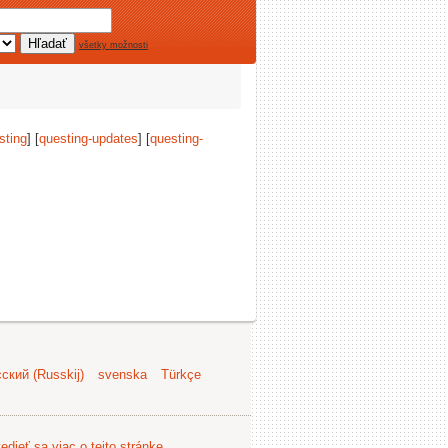
všetky možnosti
sting
] [
questing-updates
] [
questing-
ский (Russkij)
svenska
Türkçe
edieť sa viac o tejto stránke
.