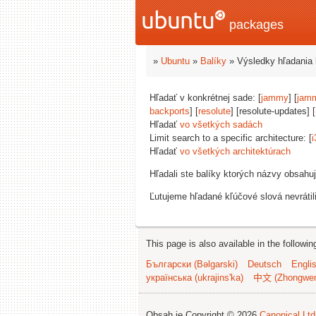
packages
»
Ubuntu
»
Balíky
» Výsledky hľadania 
Hľadať v konkrétnej sade: [
jammy
] [
jam
backports
] [
resolute
] [resolute-updates] [
Hľadať
vo všetkých sadách
Limit search to a specific architecture: [
i
Hľadať
vo všetkých architektúrach
Hľadali ste balíky ktorých názvy obsahu
Ľutujeme hľadané kľúčové slová nevrátil
This page is also available in the followi
Български (Bəlgarski)
Deutsch
Engli
українська (ukrajins'ka)
中文 (Zhongwe
Obsah je Copyright © 2026
Canonical Ltd