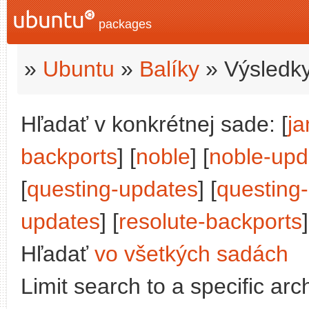
packages
»
Ubuntu
»
Balíky
» Výsledky
Hľadať v konkrétnej sade: [
j
backports
] [
noble
] [
noble-upd
[
questing-updates
] [
questing
updates
] [
resolute-backports
Hľadať
vo všetkých sadách
Limit search to a specific arch