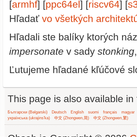
[
armhf
] [
ppc64el
] [
riscv64
] [
s
Hľadať
vo všetkých architekt
Hľadali ste balíky ktorých n
impersonate
v sady
stonking
Ľutujeme hľadané kľúčové slo
This page is also available in
Български (Bəlgarski)
Deutsch
English
suomi
français
magyar
українська (ukrajins'ka)
中文 (Zhongwen,简)
中文 (Zhongwen,繁)