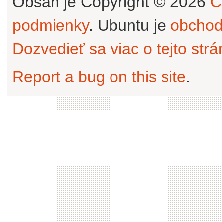
Obsah je Copyright © 2026
C
podmienky
. Ubuntu je
obchod
Dozvedieť sa viac o tejto str
Report a bug on this site
.