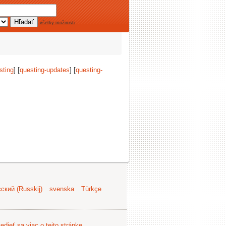
všetky možnosti
sting
] [
questing-updates
] [
questing-
ский (Russkij)
svenska
Türkçe
edieť sa viac o tejto stránke
.