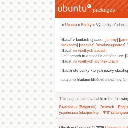
packages
»
Ubuntu
»
Balíky
» Výsledky hľadania 
Hľadať v konkrétnej sade: [
jammy
] [
jam
backports
] [
resolute
] [
resolute-updates
] [
Hľadať
vo všetkých sadách
Limit search to a specific architecture: [
i
Hľadať
vo všetkých architektúrach
Hľadali ste balíky ktorých názvy obsahu
Ľutujeme hľadané kľúčové slová nevrátil
This page is also available in the followi
Български (Bəlgarski)
Deutsch
Engli
українська (ukrajins'ka)
中文 (Zhongwe
Obsah je Copyright © 2026
Canonical Ltd