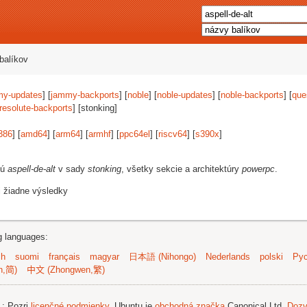
balíkov
my-updates
] [
jammy-backports
] [
noble
] [
noble-updates
] [
noble-backports
] [
que
resolute-backports
] [stonking]
386
] [
amd64
] [
arm64
] [
armhf
] [
ppc64el
] [
riscv64
] [
s390x
]
jú
aspell-de-alt
v sady
stonking
, všetky sekcie a architektúry
powerpc
.
i žiadne výsledky
ng languages:
sh
suomi
français
magyar
日本語 (Nihongo)
Nederlands
polski
Рус
n,简)
中文 (Zhongwen,繁)
.
; Pozri
licenčné podmienky
. Ubuntu je
obchodná značka
Canonical Ltd.
Dozv