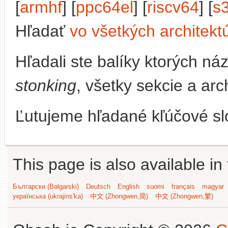
[
armhf
] [
ppc64el
] [
riscv64
] [
s
Hľadať
vo všetkých architekt
Hľadali ste balíky ktorých n
stonking
, všetky sekcie a arc
Ľutujeme hľadané kľúčové slo
This page is also available in
Български (Bəlgarski)
Deutsch
English
suomi
français
magyar
українська (ukrajins'ka)
中文 (Zhongwen,简)
中文 (Zhongwen,繁)