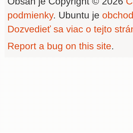
Obsah je Copyright © 2026
C
podmienky
. Ubuntu je
obchod
Dozvedieť sa viac o tejto str
Report a bug on this site
.