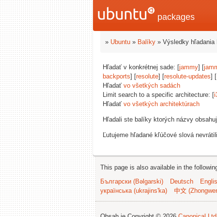
packages
»
Ubuntu
»
Balíky
» Výsledky hľadania 
Hľadať v konkrétnej sade: [
jammy
] [
jam
backports
] [
resolute
] [
resolute-updates
] [
Hľadať
vo všetkých sadách
Limit search to a specific architecture: [
i
Hľadať
vo všetkých architektúrach
Hľadali ste balíky ktorých názvy obsahu
Ľutujeme hľadané kľúčové slová nevrátil
This page is also available in the followi
Български (Bəlgarski)
Deutsch
Engli
українська (ukrajins'ka)
中文 (Zhongwe
Obsah je Copyright © 2026
Canonical Ltd