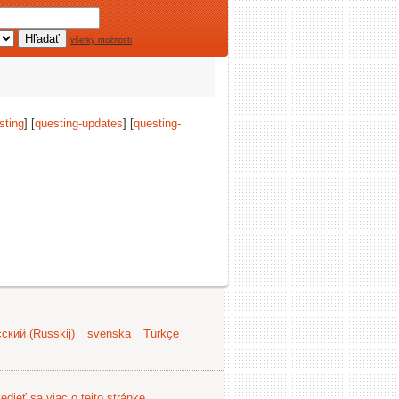
všetky možnosti
sting
] [
questing-updates
] [
questing-
ский (Russkij)
svenska
Türkçe
edieť sa viac o tejto stránke
.