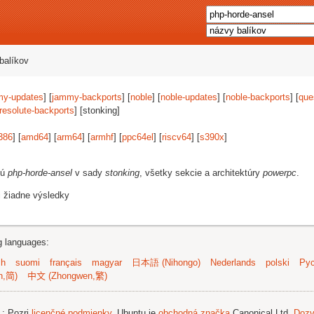
balíkov
my-updates
] [
jammy-backports
] [
noble
] [
noble-updates
] [
noble-backports
] [
que
resolute-backports
] [stonking]
386
] [
amd64
] [
arm64
] [
armhf
] [
ppc64el
] [
riscv64
] [
s390x
]
jú
php-horde-ansel
v sady
stonking
, všetky sekcie a architektúry
powerpc
.
i žiadne výsledky
ng languages:
sh
suomi
français
magyar
日本語 (Nihongo)
Nederlands
polski
Рус
n,简)
中文 (Zhongwen,繁)
.
; Pozri
licenčné podmienky
. Ubuntu je
obchodná značka
Canonical Ltd.
Dozv