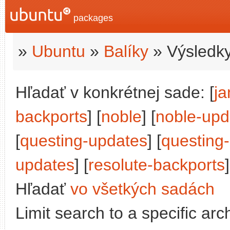
packages
»
Ubuntu
»
Balíky
» Výsledky
Hľadať v konkrétnej sade: [
j
backports
] [
noble
] [
noble-upd
[
questing-updates
] [
questing
updates
] [
resolute-backports
Hľadať
vo všetkých sadách
Limit search to a specific arch