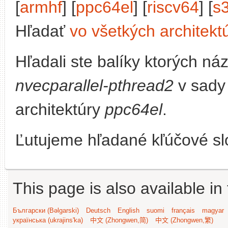
[
armhf
] [
ppc64el
] [
riscv64
] [
s
Hľadať
vo všetkých architekt
Hľadali ste balíky ktorých n
nvecparallel-pthread2
v sad
architektúry
ppc64el
.
Ľutujeme hľadané kľúčové slo
This page is also available in
Български (Bəlgarski)
Deutsch
English
suomi
français
magyar
українська (ukrajins'ka)
中文 (Zhongwen,简)
中文 (Zhongwen,繁)