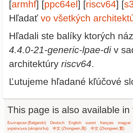
[
armhf
] [
ppc64el
] [
riscv64
] [
s
Hľadať
vo všetkých architekt
Hľadali ste balíky ktorých n
4.4.0-21-generic-lpae-di
v sa
architektúry
riscv64
.
Ľutujeme hľadané kľúčové slo
This page is also available in
Български (Bəlgarski)
Deutsch
English
suomi
français
magyar
українська (ukrajins'ka)
中文 (Zhongwen,简)
中文 (Zhongwen,繁)