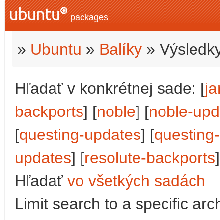
packages
»
Ubuntu
»
Balíky
» Výsledky
Hľadať v konkrétnej sade: [
j
backports
] [
noble
] [
noble-upd
[
questing-updates
] [
questing
updates
] [
resolute-backports
Hľadať
vo všetkých sadách
Limit search to a specific arch