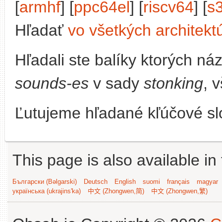
[
armhf
] [
ppc64el
] [
riscv64
] [
s
Hľadať
vo všetkých architekt
Hľadali ste balíky ktorých n
sounds-es
v sady
stonking
, 
Ľutujeme hľadané kľúčové slo
This page is also available in
Български (Bəlgarski)
Deutsch
English
suomi
français
magyar
українська (ukrajins'ka)
中文 (Zhongwen,简)
中文 (Zhongwen,繁)