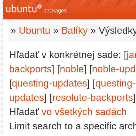
packages
»
Ubuntu
»
Balíky
» Výsledky
Hľadať v konkrétnej sade: [
j
backports
] [
noble
] [
noble-upd
[
questing-updates
] [
questing
updates
] [
resolute-backports
Hľadať
vo všetkých sadách
Limit search to a specific arch