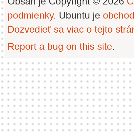
Obsah je Copyright © 2026
C
podmienky
. Ubuntu je
obchod
Dozvedieť sa viac o tejto str
Report a bug on this site
.