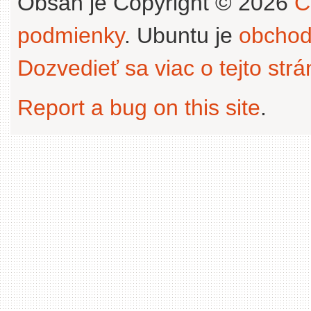
Obsah je Copyright © 2026
C
podmienky
. Ubuntu je
obchod
Dozvedieť sa viac o tejto str
Report a bug on this site
.