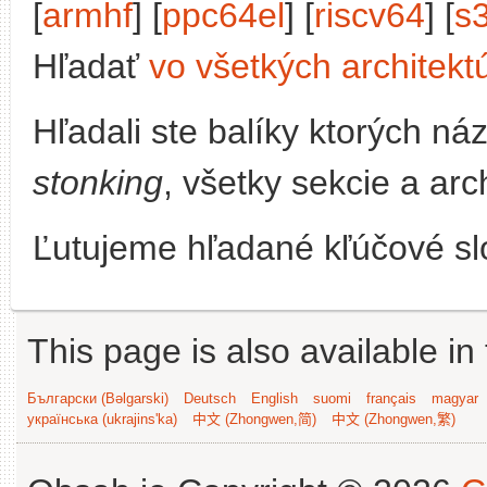
[
armhf
] [
ppc64el
] [
riscv64
] [
s
Hľadať
vo všetkých architekt
Hľadali ste balíky ktorých n
stonking
, všetky sekcie a arc
Ľutujeme hľadané kľúčové slo
This page is also available in
Български (Bəlgarski)
Deutsch
English
suomi
français
magyar
українська (ukrajins'ka)
中文 (Zhongwen,简)
中文 (Zhongwen,繁)