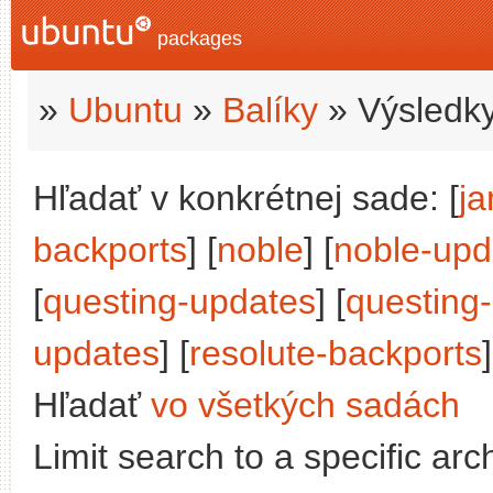
packages
»
Ubuntu
»
Balíky
» Výsledky
Hľadať v konkrétnej sade: [
j
backports
] [
noble
] [
noble-upd
[
questing-updates
] [
questing
updates
] [
resolute-backports
Hľadať
vo všetkých sadách
Limit search to a specific arch