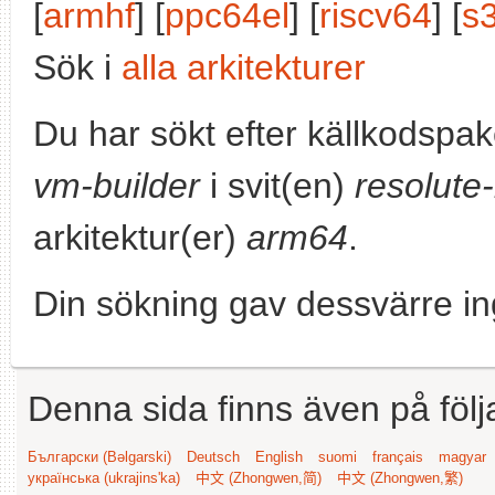
[
armhf
] [
ppc64el
] [
riscv64
] [
s
Sök i
alla arkitekturer
Du har sökt efter källkodspa
vm-builder
i svit(en)
resolute
arkitektur(er)
arm64
.
Din sökning gav dessvärre in
Denna sida finns även på följ
Български (Bəlgarski)
Deutsch
English
suomi
français
magyar
українська (ukrajins'ka)
中文 (Zhongwen,简)
中文 (Zhongwen,繁)