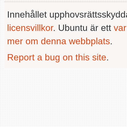
Innehållet upphovsrättsskyd
licensvillkor
. Ubuntu är ett
va
mer om denna webbplats
.
Report a bug on this site
.