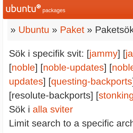
packages
»
Ubuntu
»
Paket
» Paketsök
Sök i specifik svit: [
jammy
] [
j
[
noble
] [
noble-updates
] [
nobl
updates
] [
questing-backports
[resolute-backports] [
stonkin
Sök i
alla sviter
Limit search to a specific arch