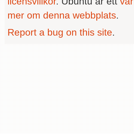
licensvillkor
. Ubuntu är ett
va
mer om denna webbplats
.
Report a bug on this site
.