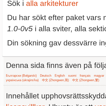
Sök i
alla arkitekturer
Du har sökt efter paket vars
1.0-0v5
i alla sviter, alla sek
Din sökning gav dessvärre in
Denna sida finns även på följ
Български (Bəlgarski)
Deutsch
English
suomi
français
magyar
українська (ukrajins'ka)
中文 (Zhongwen,简)
中文 (Zhongwen,繁)
Innehållet upphovsrättsskyd