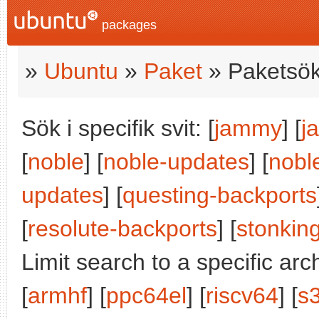
packages
»
Ubuntu
»
Paket
» Paketsök
Sök i specifik svit: [
jammy
] [
j
[
noble
] [
noble-updates
] [
nobl
updates
] [
questing-backports
[
resolute-backports
] [
stonkin
Limit search to a specific arch
[
armhf
] [
ppc64el
] [
riscv64
] [
s